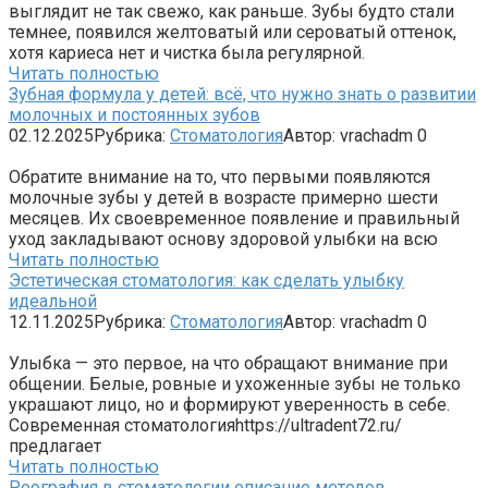
выглядит не так свежо, как раньше. Зубы будто стали
темнее, появился желтоватый или сероватый оттенок,
хотя кариеса нет и чистка была регулярной.
Читать полностью
Зубная формула у детей: всё, что нужно знать о развитии
молочных и постоянных зубов
02.12.2025
Рубрика:
Стоматология
Автор:
vrachadm
0
Обратите внимание на то, что первыми появляются
молочные зубы у детей в возрасте примерно шести
месяцев. Их своевременное появление и правильный
уход закладывают основу здоровой улыбки на всю
Читать полностью
Эстетическая стоматология: как сделать улыбку
идеальной
12.11.2025
Рубрика:
Стоматология
Автор:
vrachadm
0
Улыбка — это первое, на что обращают внимание при
общении. Белые, ровные и ухоженные зубы не только
украшают лицо, но и формируют уверенность в себе.
Современная стоматологияhttps://ultradent72.ru/
предлагает
Читать полностью
Реография в стоматологии описание методов