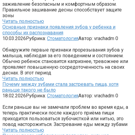
заживление безопасным и комфортным образом.
Правильное зашивание десны способствует защите
зоны
Читать полностью
Основные признаки появления зубов у ребенка и
способы их распознавания
10.03.2026
Рубрика:
Стоматология
Автор:
vrachadm
0
Обнаружите первые признаки прорезывания зубов у
малыша, наблюдая за его поведением и состоянием.
Обычно ребенок становится капризнее, тревожнее или
проявляет повышенную сосредоточенность на своих
деснах. В этот период
Читать полностью
Почему между зубами стала застревать пища, хотя
раньше такого не было
18.02.2026
Рубрика:
Стоматология
Автор:
vrachadm
0
Если раньше вы не замечали проблем во время еды, а
теперь практически после каждого приёма пищи
приходится пользоваться зубочисткой или нитью, это
повод насторожиться. Застревание еды между зубами
Читать полностью